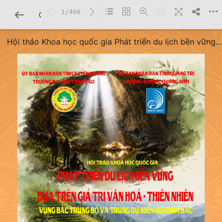
1/466
CHI TIẾT SÁCH
Hội thảo Khoa học quốc gia Phát triển du lịch bền vững
dựa trên giá trị văn hóa - thiên nhiên vùng Bắc Trung Bộ và
Trung du miền núi phía Bắc