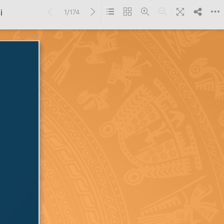
i
1/174