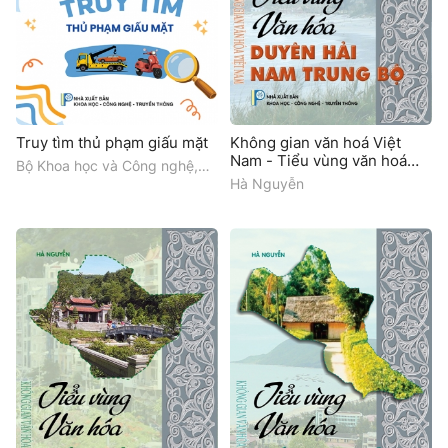
Truy tìm thủ phạm giấu mặt
Không gian văn hoá Việt
Nam - Tiểu vùng văn hoá
Bộ Khoa học và Công nghệ,
Duyên hải Nam Trung Bộ
Cục Tần số Vô tuyến điện
Hà Nguyễn