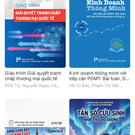
Giáo trình Giải quyết tranh
Kinh doanh thông minh với
chấp thương mại quốc tế
tiếp cận PDMT: Bài toán, Dữ
liệu, Phương pháp và Công
PGS.TS. Nguyễn Ngọc Hà
Hồ Tú Bảo, Phạm Thị Việt
cụ
(Chủ biên), Trường Đại học
Hương, Trần Thị Oanh, Trần
Ngoại thương
Đức Quỳnh, Lê Đức Thịnh