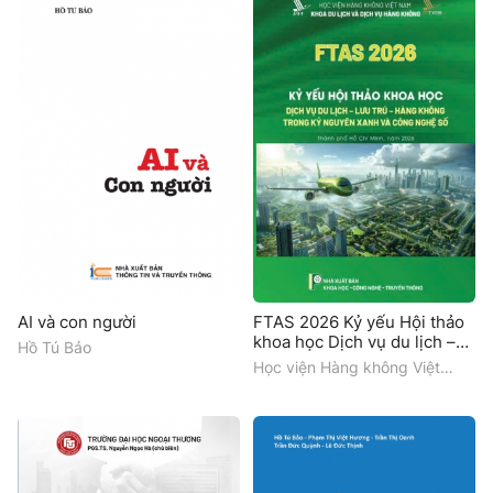
AI và con người
FTAS 2026 Kỷ yếu Hội thảo
khoa học Dịch vụ du lịch –
Hồ Tú Bảo
lưu trú – hàng không trong
Học viện Hàng không Việt
kỷ nguyên xanh và công
Nam, Khoa Du lịch và Dịch vụ
nghệ số Thành phố Hồ Chí
hàng không
Minh, năm 2026