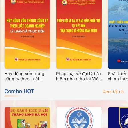
Huy động vốn trong
Pháp luật về đại lý bảo
Phát triển
công ty theo Luật
hiểm nhân thọ tại Việt
chính thứ
Doanh nghiệp: Lý luận
Nam - Thực trạng và
đồng bằn
và thực tiễn
hướng hoàn thiện
Long giai
Combo HOT
Xem tất cả
nay (Sách
khảo)