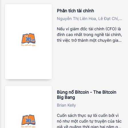
Phân tích tài chính
Nguyễn Thị Liên Hoa, Lê Đạt Chí,
Từ Thị Kim Thoa, Vũ Việt Quảng,
Nếu ví giám đốc tài chính (CFO) là
Nguyễn Thị Ngọc Trang
đỉnh cao nhất trong nghề tài chính,
thì việc trở thành một chuyên gia
phân tích tài chính chuyên nghiệp
cũng có nghĩa là bạn đang tìm
cách chinh phục một trong những
đỉnh cao cuối cùng để trở thành
một CFO thực thụ. Với mục tiêu
như trên, quyển sách này được
biên soạn dựa trên những kiến
thức mới và hiện đại nhất về phân
tích tài chính để cung cấp những
Bùng nổ Bitcoin - The Bitcoin
Big Bang
công cụ hỗ trợ giúp bạn phân tích,
dự báo và chẩn đoán bệnh tình
Brian Kelly
của công ty nhằm mục tiêu đạt
được tối đa hóa giá trị công ty và
Cuốn sách thực sự lôi cuốn bởi vì
giá chứng khoán mà bạn đang
nó như một cuốn tự truyện của tác
nắm giữ.
giả về quãng thời gian hai năm gắn