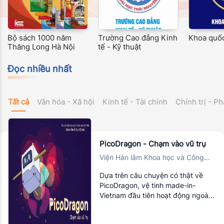
Bộ sách 1000 năm
Trường Cao đẳng Kinh
Khoa quốc
Thăng Long Hà Nội
tế - Kỹ thuật
Đọc nhiều nhất
Tất cả
Văn hóa - Xã hội
Kinh tế - Tài chính
Chính trị - Ph
PicoDragon - Chạm vào vũ trụ
Viện Hàn lâm Khoa học và Công
nghệ Việt Nam, Trung tâm Vũ trụ
Dựa trên câu chuyện có thật về
Việt Nam
PicoDragon, vệ tinh made-in-
Vietnam đầu tiên hoạt động ngoài
vũ trụ