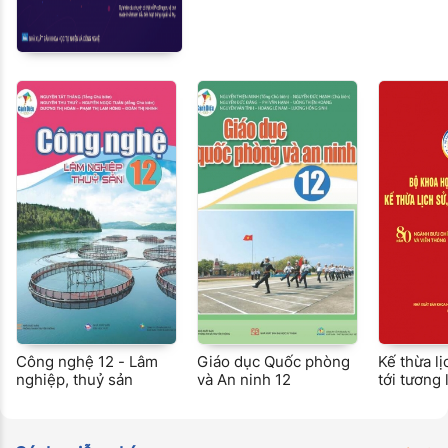
Công nghệ 12 - Lâm
Giáo dục Quốc phòng
Kế thừa l
nghiệp, thuỷ sản
và An ninh 12
tới tương 
ngành Bưu
Viễn thôn
ngành Kh