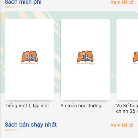
Công ngh
Sách miễn phí
Xem tất cả
Tiếng Việt 1, tập một
An toàn học đường
Vụ Kế hoạ
chính Bộ 
Công ngh
truyền th
Sách bán chạy nhất
Xem tất cả
tạo nguồn
triển