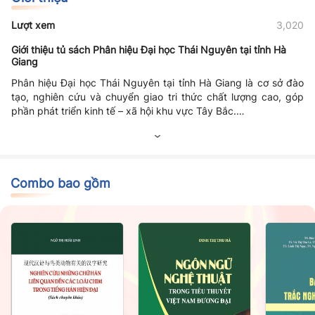
Lượt xem
3,020
Giới thiệu tủ sách Phân hiệu Đại học Thái Nguyên tại tỉnh Hà
Giang
Phân hiệu Đại học Thái Nguyên tại tỉnh Hà Giang là cơ sở đào
tạo, nghiên cứu và chuyển giao tri thức chất lượng cao, góp
phần phát triển kinh tế – xã hội khu vực Tây Bắc.
Phân hiệu cung cấp đa dạng các chương trình đại học, cao
đẳng và bồi dưỡng chuyên môn, đáp ứng nhu cầu nhân lực địa
phương và quốc gia.
Cơ sở vật chất hiện đại, môi trường học tập thân thiện, kết hợp
giữa lý thuyết và thực hành.
Combo bao gồm
Đội ngũ giảng viên giàu kinh nghiệm, nhiệt huyết, đồng hành
cùng sinh viên phát triển toàn diện.
Nơi nuôi dưỡng tri thức, ươm mầm tài năng trẻ và góp phần
xây dựng cộng đồng bền vững tại Hà Giang.