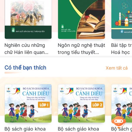
Nghiên cứu những
Ngôn ngữ nghệ thuật
Bài tập t
chữ Hán liên quan
trong tiểu thuyết
Hoá học
đến các loài chim
Việt Nam đương đại
trong tiếng Hán hiện
Có thể bạn thích
Xem tất cả
đại
Bộ sách giáo khoa
Bộ sách giáo khoa
Bộ sách 