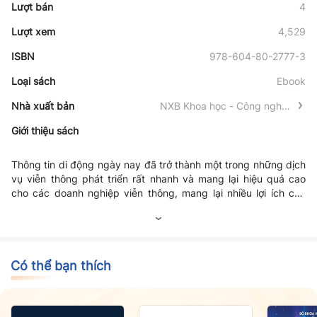
Lượt bán
4
Lượt xem
4,529
ISBN
978-604-80-2777-3
Loại sách
Ebook
Nhà xuất bản
NXB Khoa học - Công nghệ -
Truyền thông
Giới thiệu sách
Thông tin di động ngày nay đã trở thành một trong những dịch
vụ viễn thông phát triển rất nhanh và mang lại hiệu quả cao
cho các doanh nghiệp viễn thông, mang lại nhiều lợi ích cho
phát triển kinh tế - xã hội. Sự phát triển của thị trường viễn
thông di động đã thúc đẩy mạnh mẽ việc nghiên cứu và triển
khai các hệ thống thông tin di động mới trong tương lai. Hệ
thống di động thế hệ thứ hai với GSM và CDMA là những ví dụ
điển hình đã phát triển mạnh mẽ ở nhiều quốc gia, tuy nhiên thị
Có thể bạn thích
trường viễn thông ngày càng mở rộng càng thể hiện rõ những
hạn chế về dung lượng và băng thông của các hệ thống thông
tin di động thế hệ thứ hai. Sự ra đời của hệ thống thông tin di