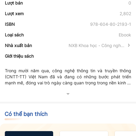
Lượt bán
0
Lượt xem
2,802
ISBN
978-604-80-2193-1
Loại sách
Ebook
Nhà xuất bản
NXB Khoa học - Công nghệ -
Truyền thông
Giới thiệu sách
Trong mười năm qua, công nghệ thông tin và truyền thông
(CNTT-TT) Việt Nam đã và đang có những bước phát triển
mạnh mẽ, đóng vai trò ngày càng quan trọng trong nền kinh tế
quốc dân, góp phần đảm bảo an ninh, quốc phòng của đất
nước, trở thành một ngành kinh tế mũi nhọn, đồng thời là hạ
tầng kỹ thuật, động lực thúc đẩy phát triển kinh tế-xã hội.
Chính phủ Việt Nam luôn đặc biệt quan tâm và dành nhiều ưu
đãi để thu hút đầu tư, thúc đẩy phát triển lĩnh vực này. Sách
Có thể bạn thích
trắng CNTT-TT Việt Nam 2011 đã cung cấp bức tranh toàn
cảnh và sát thực nhất về hiện trạng phát triển của ngành
CNTT-TT Việt Nam năm 2011. Sách trắng CNTT-TT được bổ