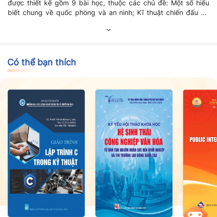
được thiết kế gồm 9 bài học, thuộc các chủ đề: Một số hiểu
biết chung về quốc phòng và an ninh; Kĩ thuật chiến đấu bộ
binh; Chiến thuật bộ binh. Sách tạo điều kiện cho các em tìm
hiểu, khám phá, hình thành kiến thức, kĩ năng luyện tập, trải
nghiệm, vận dụng các nội dung đã học vào một số hoạt động
chung của nhà trường và trong sinh hoạt hằng ngày.
Có thể bạn thích