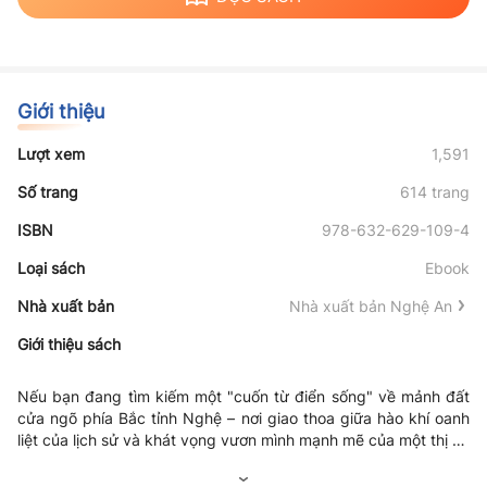
Giới thiệu
Lượt xem
1,591
Số trang
614 trang
ISBN
978-632-629-109-4
Loại sách
Ebook
Nhà xuất bản
Nhà xuất bản Nghệ An
Giới thiệu sách
Nếu bạn đang tìm kiếm một "cuốn từ điển sống" về mảnh đất
cửa ngõ phía Bắc tỉnh Nghệ – nơi giao thoa giữa hào khí oanh
liệt của lịch sử và khát vọng vươn mình mạnh mẽ của một thị xã
trẻ – thì
Không chỉ dừng lại ở những con số hay sự kiện khô khan, cuốn
"Hoàng Mai địa đầu xứ Nghệ"
chính là một tác phẩm
không thể bỏ lỡ.
sách là bản anh hùng ca về đất và người Hoàng Mai, được