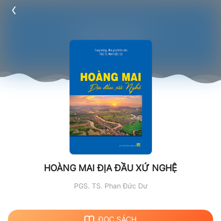
HOÀNG MAI ĐỊA ĐẦU XỨ NGHỆ
PGS. TS. Phan Đức Dư
ĐỌC SÁCH