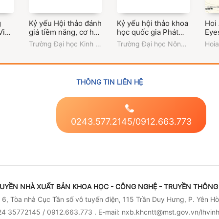
g
Kỷ yếu Hội thảo đánh
Kỷ yếu hội thảo khoa
Hoi
Vi
giá tiềm năng, cơ hội
học quốc gia Phát
Eye
và thách thức trong
triển nông nghiệp
Trường Đại học Kinh tế
Trường Đại học Nông -
Hoia
ghệ
quản lý nông nghiệp
bền vững trong kỷ
và Quản trị kinh doanh
Lâm Bắc Giang
Expe
và quy trình sản xuất,
nguyên mới: Cơ hội
- Đại học Thái Nguyên
Thả
chế biến, tiêu thụ
và thách thức
nông sản tiêu biểu
THÔNG TIN LIÊN HỆ
địa phương
0243.577.2145/0912.663.773
UYỀN NHÀ XUẤT BẢN KHOA HỌC - CÔNG NGHỆ - TRUYỀN THÔNG 
6, Tòa nhà Cục Tần số vô tuyến điện, 115 Trần Duy Hưng, P. Yên Hò
4 35772145 / 0912.663.773 . E-mail: nxb.khcntt@mst.gov.vn/lhvi