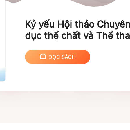
Kỷ yếu Hội thảo Chuyên
dục thể chất và Thể th
học - Ứng dụng công n
phương pháp dạy học h
ĐỌC SÁCH
cho sự phát triển giáo 
diện