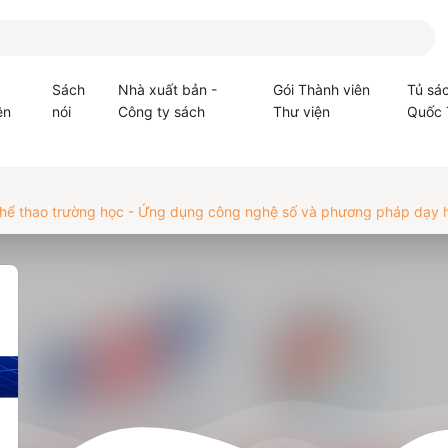
Sách
Nhà xuất bản -
Gói Thành viên
Tủ sá
ện
nói
Công ty sách
Thư viện
Quốc 
hể thao trường học - Ứng dụng công nghệ số và phương pháp dạy học