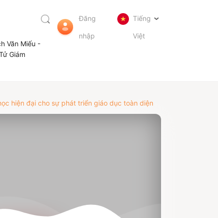
Đăng
Tiếng
nhập
Việt
ch Văn Miếu -
Tử Giám
 hiện đại cho sự phát triển giáo dục toàn diện