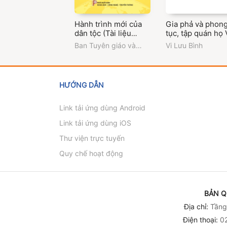
Hành trình mới của
Gia phả và phon
dân tộc (Tài liệu
tục, tập quán họ 
thông tin đối ngoại
Tun Xiêng Men -
Ban Tuyên giáo và
Vi Lưu Bình
về Đại hội đại biểu
Tương Dương, N
Dân vận Trung ương
toàn quốc lần thứ XIV
An
của Đảng - Quyển 3)
HƯỚNG DẪN
Link tải ứng dùng Android
Link tải ứng dùng iOS
Thư viện trực tuyến
Quy chế hoạt động
BẢN Q
Địa chỉ:
Tầng 
Điện thoại:
02