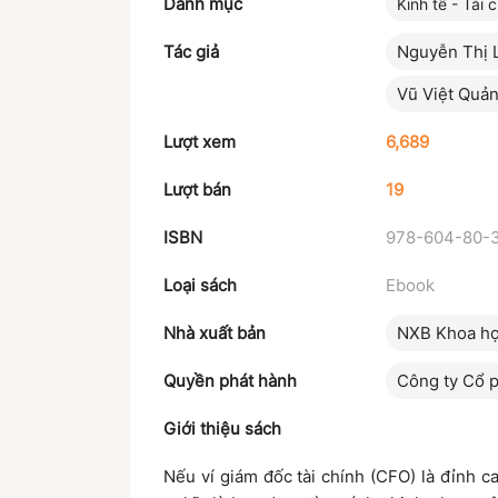
Danh mục
Kinh tế - Tài 
Tác giả
Nguyễn Thị 
Vũ Việt Quả
Lượt xem
6,689
Lượt bán
19
ISBN
978-604-80-
Loại sách
Ebook
Nhà xuất bản
NXB Khoa họ
Quyền phát hành
Công ty Cổ p
Giới thiệu sách
Nếu ví giám đốc tài chính (CFO) là đỉnh c