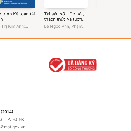
 trình Kế toán tài
Tài sản số - Cơ hội,
International
nh
thách thức và tương
Conference
lai rộng mở
Proceedings 20
 Thị Kim Anh;
Lê Ngọc Anh
,
Phạm
VNU University of
Accounting,
yễn Thị Thu Hằng;
Xuân Thỏa
,
Lê Anh
Economics and
Leadership and
yễn Thị Phương
Dũng
Business (Trường
Innovation for a
 Trần Thị Phương
học Kinh tế - Đại 
Sustainable Fut
; Trần Tú Uyên;
Quốc gia Hà Nội)
ng Hà Anh;
(2014)
a, TP. Hà Nội
nh@mst.gov.vn