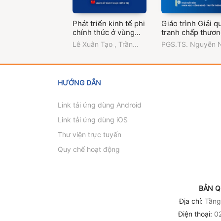
Phát triển kinh tế phi
Giáo trình Giải q
chính thức ở vùng
tranh chấp thươ
đồng bằng sông Cửu
mại quốc tế
Lê Xuân Tạo
,
Trần
PGS.TS. Nguyễn 
Long giai đoạn hiện
Hoàng Hiểu
Hà (Chủ biên)
,
Tr
nay (Sách chuyên
Đại học Ngoại th
khảo)
HƯỚNG DẪN
Link tải ứng dùng Android
Link tải ứng dùng iOS
Thư viện trực tuyến
Quy chế hoạt động
BẢN Q
Địa chỉ:
Tầng 
Điện thoại:
02