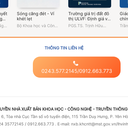
uyết
Sóng căng đét - Ví
Trường giá trị đất đô
Giáo
ng
khét lẹt
thị ULVF: Định giá và
chí
lập bảng giá đất theo
Ngọc
Bộ Khoa học và Công
PGS.TS. Trịnh Hữu
Trần
Luật Đất đai 2024
ường
nghệ
,
Cục Tần số Vô
Liên
Ngu
Đột phá thực chiến
ương
tuyến điện
Ngu
với mô hình VCM-
Mai;
VRM-PRM và AI
Thảo
THÔNG TIN LIÊN HỆ
Hoà
0243.577.2145/0912.663.773
UYỀN NHÀ XUẤT BẢN KHOA HỌC - CÔNG NGHỆ - TRUYỀN THÔNG 
6, Tòa nhà Cục Tần số vô tuyến điện, 115 Trần Duy Hưng, P. Yên Hò
4 35772145 / 0912.663.773 . E-mail: nxb.khcntt@mst.gov.vn/lhvi