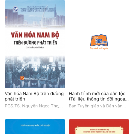
Văn hóa Nam Bộ trên đường
Hành trình mới của dân tộc
phát triển
(Tài liệu thông tin đối ngoại
về Đại hội đại biểu toàn
PGS.TS. Nguyễn Ngọc Thơ,
Ban Tuyên giáo và Dân vận
quốc lần thứ XIV của Đảng -
PGS.TS. Lâm Nhân, Trường
Trung ương
Quyển 3)
Đại học Văn hóa Thành phố Hồ
Chí Minh