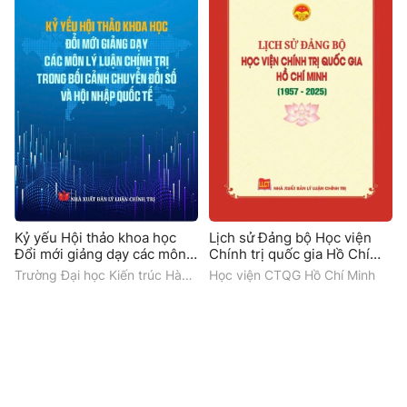
Kỷ yếu Hội thảo khoa học
Lịch sử Đảng bộ Học viện
Đổi mới giảng dạy các môn
Chính trị quốc gia Hồ Chí
Lý luận chính trị trong bối
Minh (1957-2025)
Trường Đại học Kiến trúc Hà
Học viện CTQG Hồ Chí Minh
cảnh chuyển đổi số và hội
Nội
nhập quốc tế