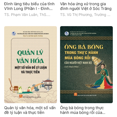
Đình làng tiêu biểu của tỉnh
Văn hóa ứng xử trong gia
Vĩnh Long (Phần I - Đình
đình người Việt ở Sóc Trăng
làng tiêu biểu ở Bến Tre)
TS. Phạm Văn Luân, ThS.
TS. Vũ Thị Phương, Trường Đại
Uông Thị Cẩm Vân, Trường Đại
học Văn hóa Thành phố Hồ Chí
học Văn hóa Thành phố Hồ Chí
Minh
Minh
Quản lý văn hóa, một số vấn
Ông bà bóng trong thực
đề lý luận và thực tiễn
hành múa bóng rỗi của