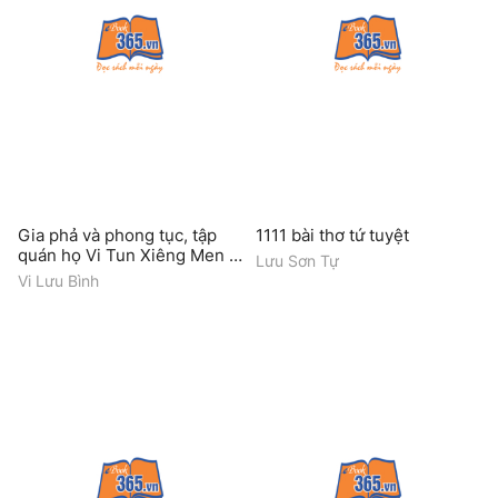
Gia phả và phong tục, tập
1111 bài thơ tứ tuyệt
quán họ Vi Tun Xiêng Men -
Lưu Sơn Tự
Tương Dương, Nghệ An
Vi Lưu Bình