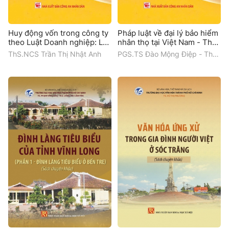
Huy động vốn trong công ty
Pháp luật về đại lý bảo hiểm
theo Luật Doanh nghiệp: Lý
nhân thọ tại Việt Nam - Thực
luận và thực tiễn
trạng và hướng hoàn thiện
ThS.NCS Trần Thị Nhật Anh
PGS.TS Đào Mộng Điệp - ThS.
NCS Trần Thị Diệu Hương