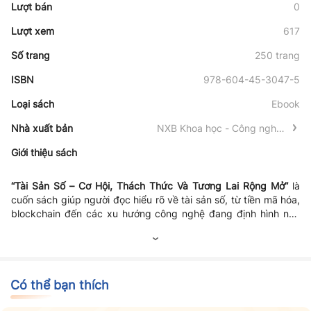
Lượt bán
0
Lượt xem
617
Số trang
250 trang
ISBN
978-604-45-3047-5
Loại sách
Ebook
Nhà xuất bản
NXB Khoa học - Công nghệ -
Truyền thông
Giới thiệu sách
“Tài Sản Số – Cơ Hội, Thách Thức Và Tương Lai Rộng Mở”
là
cuốn sách giúp người đọc hiểu rõ về tài sản số, từ tiền mã hóa,
blockchain đến các xu hướng công nghệ đang định hình nền
kinh tế số. Sách phân tích những cơ hội đầu tư, kinh doanh và
đổi mới mà tài sản số mang lại, đồng thời chỉ ra các rủi ro, thách
thức về pháp lý, bảo mật và biến động thị trường. Với góc nhìn
cân bằng và thực tiễn, tác phẩm giúp người đọc chuẩn bị kiến
thức để thích ứng với sự phát triển mạnh mẽ của kỷ nguyên số.
Có thể bạn thích
Đây là tài liệu hữu ích cho những ai quan tâm đến tương lai của
tài chính và công nghệ.