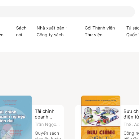
Sách
Nhà xuất bản -
Gói Thành viên
Tủ sá
ện
nói
Công ty sách
Thư viện
Quốc 
Tài chính
Bưu ch
doanh
điện tử
nghiệp hiện
Trần Ngọc
ThS. A
đại (Tái bản
Thơ
Hoài
,
C
Quyển sách
Công n
lần 2 - Có
Sỹ Linh
chuyên khảo
hiện đạ