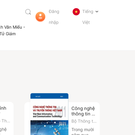
Đăng
Tiếng
nhập
Việt
ch Văn Miếu -
Tử Giám
ính
Công nghệ
thông tin và
Truyền
o Thu
Bộ Thông tin
thông Việt
N. Lê
và Truyền
ghệ
Trong mười
Nam 2011
,
TS.
thông
i
năm qua,