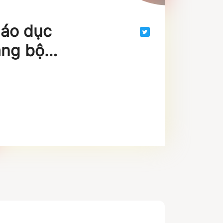
iáo dục
ảng bộ
1950-