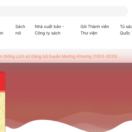
Sách
Nhà xuất bản -
Gói Thành viên
Tủ sá
ện
nói
Công ty sách
Thư viện
Quốc 
ruyền thống Lịch sử Đảng bộ huyện Mường Khương (1950-2025)