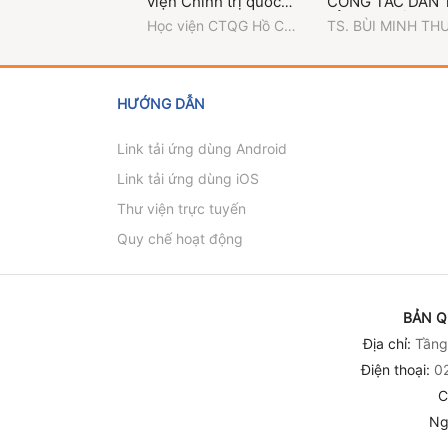
viện Chính trị quốc
CÔNG TÁC DÂN 
gia Hồ Chí Minh
TỈNH NGHỆ AN
Học viện CTQG Hồ Chí
TS. BÙI MINH TH
(1957-2025)
(1946 - 2026)
Minh
(Chủ biên) - TS.
NGUYỄN VĂN TUẤ
TS. ĐẶNG NHƯ
THƯỜNG
HƯỚNG DẪN
Link tải ứng dùng Android
Link tải ứng dùng iOS
Thư viện trực tuyến
Quy chế hoạt động
BẢN Q
Địa chỉ:
Tầng 
Điện thoại:
02
C
Ng