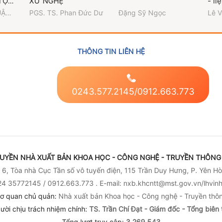
TỘC
XỨ NGHỆ
- liệ
UẬN
PGS. TS. Phan Đức Dư
Đặng Sỹ Ngọc
Lê V
N -
THÔNG TIN LIÊN HỆ
0243.577.2145/0912.663.773
UYỀN NHÀ XUẤT BẢN KHOA HỌC - CÔNG NGHỆ - TRUYỀN THÔNG 
6, Tòa nhà Cục Tần số vô tuyến điện, 115 Trần Duy Hưng, P. Yên Hò
4 35772145 / 0912.663.773 . E-mail: nxb.khcntt@mst.gov.vn/lhvi
ơ quan chủ quản:
Nhà xuất bản Khoa học - Công nghệ - Truyền thô
ười chịu trách nhiệm chính:
TS. Trần Chí Đạt - Giám đốc - Tổng biên 
Tổng lượt truy cập:
3,269,543