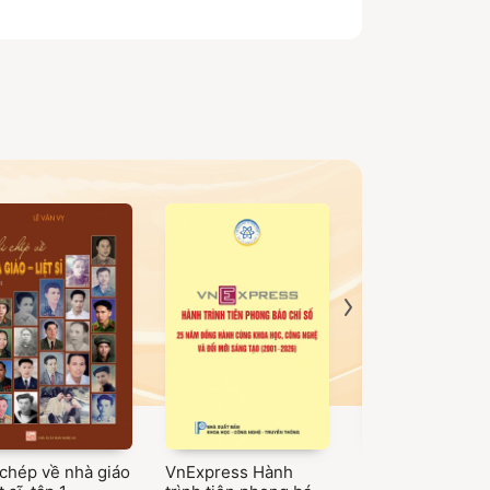
 chép về nhà giáo
VnExpress Hành
Vụ Kế hoạch - Tà