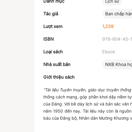
Danh mục
Lịch sử
Tác giả
Ban chấp hà
Lượt xem
1,239
ISBN
978-604-45-1
Loại sách
Ebook
Nhà xuất bản
NXB Khoa họ
Giới thiệu sách
“Tài liệu Tuyên truyền, giáo dục truyền th
thống cách mạng, góp phần khơi dậy niềm tự 
của Đảng. Với bề dày lịch sử và bản sắc văn
năm 1950 đến nay. Tài liệu này còn là nguồn 
báu của Đảng bộ, Nhân dân Mường Khương và 