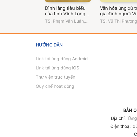
Đình làng tiêu biểu
Văn hóa ứng xử t
của tỉnh Vĩnh Long
gia đình người Vi
(Phần I - Đình làng
Sóc Trăng
TS. Phạm Văn Luân
,
TS. Vũ Thị Phươn
tiêu biểu ở Bến Tre)
ThS. Uông Thị Cẩm
Trường Đại học Vă
Vân
,
Trường Đại học
hóa Thành phố Hồ
Văn hóa Thành phố Hồ
Minh
Chí Minh
HƯỚNG DẪN
Link tải ứng dùng Android
Link tải ứng dùng iOS
Thư viện trực tuyến
Quy chế hoạt động
BẢN Q
Địa chỉ:
Tầng 
Điện thoại:
02
C