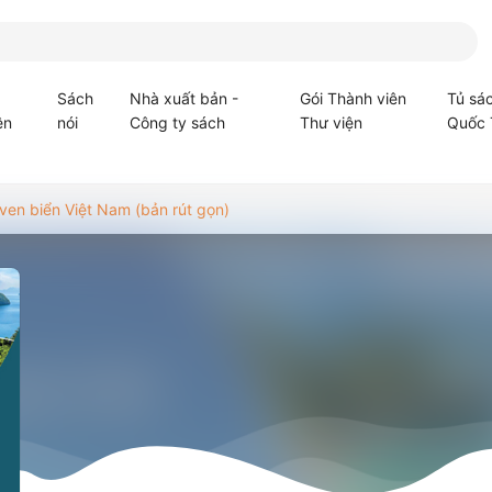
Sách
Nhà xuất bản -
Gói Thành viên
Tủ sá
ện
nói
Công ty sách
Thư viện
Quốc 
 ven biển Việt Nam (bản rút gọn)