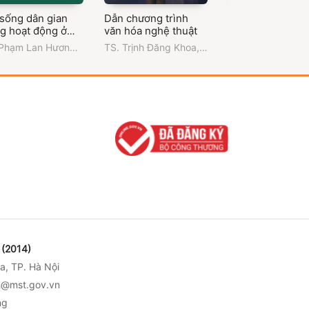
 sống dân gian
Dẫn chương trình
Văn hóa Nam Bộ 
ng hoạt động ở
văn hóa nghệ thuật
đường phát triển
 tàng Thành phố
 Phạm Lan Hương
,
TS. Trịnh Đăng Khoa
,
PGS.TS. Nguyễn
Chí Minh
ng Đại học Văn
Trường Đại học Văn
Thơ
,
PGS.TS. Lâ
Thành phố Hồ Chí
hóa Thành phố Hồ Chí
Nhân
,
Trường Đại
h
Minh
Văn hóa Thành p
Chí Minh
(2014)
a, TP. Hà Nội
nh@mst.gov.vn
ng