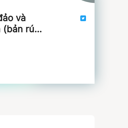
 đảo và
 (bản rút