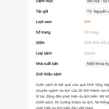
Danh mục
Văn hóa - Xã 
Tác giả
TS. Nguyễn 
Lượt xem
641
Số trang
82 trang
ISBN
978-604-45-2
Loại sách
Ebook
Nhà xuất bản
NXB Khoa họ
Giới thiệu sách
Cuốn sách là kết quả của quá trình tổng hợp
chuyên ngành du lịch của 28 tỉnh thành ven b
tố tác động đến phát triển du lịch biển. Với 
chính sách, thị trường khách du lịch, hệ thốn
phát triển du lịch biển đảo Việt Nam.