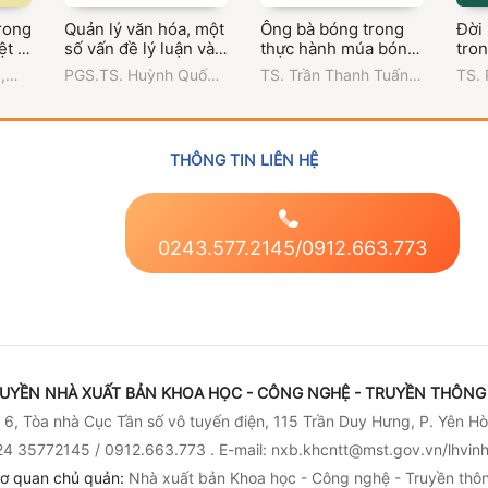
rong
Quản lý văn hóa, một
Ông bà bóng trong
Đời
ệt ở
số vấn đề lý luận và
thực hành múa bóng
tro
thực tiễn
rỗi của người Việt
Bảo
g
,
PGS.TS. Huỳnh Quốc
TS. Trần Thanh Tuấn
,
TS.
Nam Bộ
Hồ 
n
Thắng
,
Trường Đại học
Trường Đại học Văn
Trườ
 Chí
Văn hóa Thành phố Hồ
hóa Thành phố Hồ Chí
hóa 
Chí Minh
Minh
Min
THÔNG TIN LIÊN HỆ
0243.577.2145/0912.663.773
UYỀN NHÀ XUẤT BẢN KHOA HỌC - CÔNG NGHỆ - TRUYỀN THÔNG 
6, Tòa nhà Cục Tần số vô tuyến điện, 115 Trần Duy Hưng, P. Yên Hò
4 35772145 / 0912.663.773 . E-mail: nxb.khcntt@mst.gov.vn/lhvi
ơ quan chủ quản:
Nhà xuất bản Khoa học - Công nghệ - Truyền thô